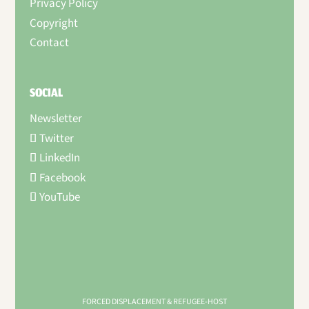
Privacy Policy
Copyright
Contact
SOCIAL
Newsletter
Twitter
LinkedIn
Facebook
YouTube
FORCED DISPLACEMENT & REFUGEE-HOST